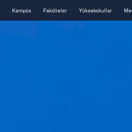
Kampüs
Fakülteler
Yüksekokullar
Mes